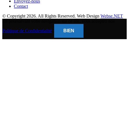
Envoyez-nous
Contact
© Copyright 2026. All Rights Reserved. Web Design
Webse.NET
En poursuivant votre navigation sur ce site, vous acceptez nos
Politique de Confidentialité
.
BIEN
CLOSE
THIS
MODUL
BANQUE POPULAIRE
Titulaire du compte : (