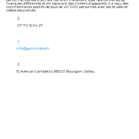
performantes dans son domaine en travaillant avec des centaines de
marques différentes et en réparant des milliers d’appareils. Il a reçu des
commentaires positifs de plus de 40 000 personnes avec ses études et
vidéos éducatives.
07 70 15 94 27
info@gsmmobile.fr
15 Avenue Gambetta 38300 Bourgoin-Jallieu