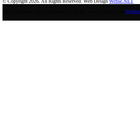
© Copyright 2026. All Rights Reserved. Web Design
Webse.NET
En poursuivant votre navigation sur ce site, vous acceptez nos
Politiq
BANQUE POPULAIRE