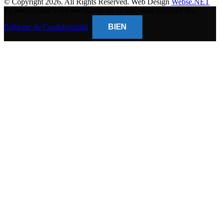
© Copyright 2026. All Rights Reserved. Web Design
Webse.NET
En poursuivant votre navigation sur ce site, vous acceptez nos
Politique de Confidentialité
.
BIEN
CLOSE
THIS
MODUL
BANQUE POPULAIRE
Titulaire du compte : (
Gsm Mobile )