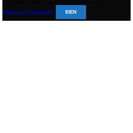
En poursuivant votre navigation sur ce site, vous acceptez nos
Politique de Confidentialité
.
BIEN
CLOSE
THIS
MODUL
BANQUE POPULAIRE
Titulaire du compte : (
Gsm Mobile )