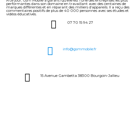
À ce jour, Gsm Mobile a garanti qu’elle est l’une des entreprises les plus
performantes dans son domaine en travaillant avec des centaines de
marques différentes et en réparant des milliers d’appareils. Il a reçu des
commentaires positifs de plus de 40 000 personnes avec ses études et
vidéos éducatives.
07 70 15 94 27
info@gsmmobile.fr
15 Avenue Gambetta 38300 Bourgoin-Jallieu