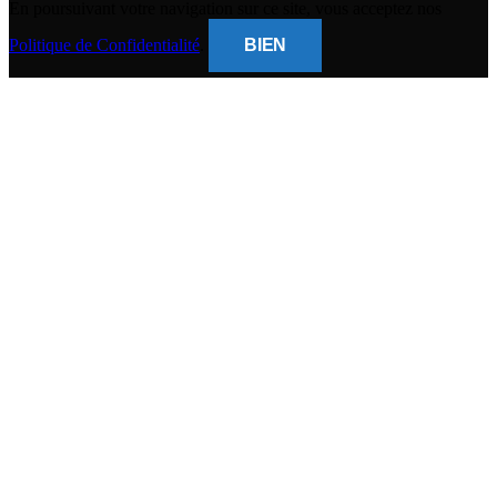
En poursuivant votre navigation sur ce site, vous acceptez nos
Politique de Confidentialité
.
BIEN
CLOSE
THIS
MODUL
BANQUE POPULAIRE
Titulaire du compte : (
Gsm Mobile )