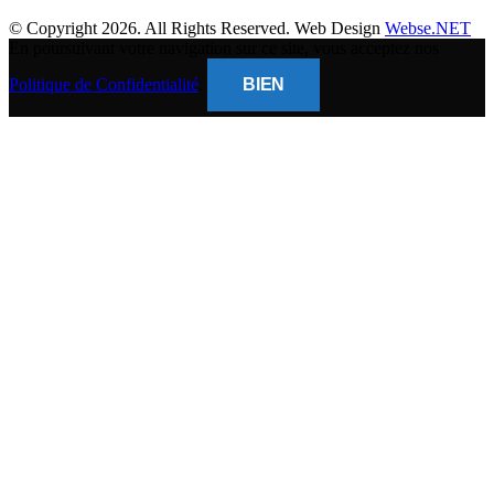
© Copyright 2026. All Rights Reserved. Web Design
Webse.NET
En poursuivant votre navigation sur ce site, vous acceptez nos
Politique de Confidentialité
.
BIEN
CLOSE
THIS
MODUL
BANQUE POPULAIRE
Titulaire du compte : (
Gsm Mobile )