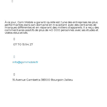
À ce jour, Gsm Mobile a garanti qu’elle est l’une des entreprises les plus
performantes dans son domaine en travaillant avec des centaines de
marques différentes et en réparant des milliers d’appareils. Il a reçu des
commentaires positifs de plus de 40 000 personnes avec ses études et
vidéos éducatives.
07 70 15 94 27
info@gsmmobile.fr
15 Avenue Gambetta 38300 Bourgoin-Jallieu