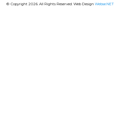
© Copyright 2026. All Rights Reserved. Web Design
Webse.NET
CLOSE
THIS
MODU
BANQUE POPULAIRE
Titulaire du compte : (
Gsm Mobile )
IBAN:
FR76 1680 7004 2636 4335 8121 996
RIB:
16807 00426 36433581219 96