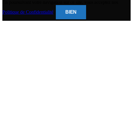
En poursuivant votre navigation sur ce site, vous acceptez nos
Politique de Confidentialité
.
BIEN
CLOSE
THIS
MODUL
BANQUE POPULAIRE
Titulaire du compte : (
Gsm Mobile )