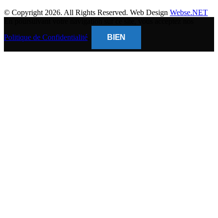
© Copyright 2026. All Rights Reserved. Web Design
Webse.NET
En poursuivant votre navigation sur ce site, vous acceptez nos
Politique de Confidentialité
.
BIEN
CLOSE
THIS
MODUL
BANQUE POPULAIRE
Titulaire du compte : (
Gsm Mobile )