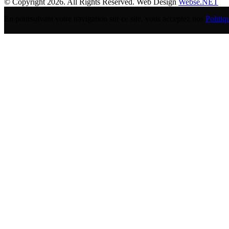
© Copyright 2026. All Rights Reserved. Web Design
Webse.NET
En poursuivant votre navigation sur ce site, vous acceptez nos
Politiq
BANQUE POPULAIRE