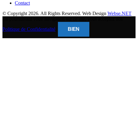
Contact
© Copyright 2026. All Rights Reserved. Web Design
Webse.NET
En poursuivant votre navigation sur ce site, vous acceptez nos
Politique de Confidentialité
.
BIEN
CLOSE
THIS
MODUL
BANQUE POPULAIRE
Titulaire du compte : (