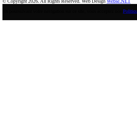
© Copyright 2026. All Rights Reserved. Web Design
Webse.NET
En poursuivant votre navigation sur ce site, vous acceptez nos
Politiq
BANQUE POPULAIRE