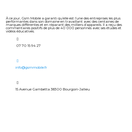
À ce jour, Gsm Mobile a garanti qu’elle est l’une des entreprises les plus
performantes dans son domaine en travaillant avec des centaines de
marques différentes et en réparant des milliers d’appareils. Il a reçu des
commentaires positifs de plus de 40 000 personnes avec ses études et
vidéos éducatives.
07 70 15 94 27
info@gsmmobile.fr
15 Avenue Gambetta 38300 Bourgoin-Jallieu