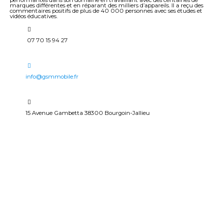
performantes dans son domaine en travaillant avec des centaines de
marques différentes et en réparant des milliers d’appareils. Il a reçu des
commentaires positifs de plus de 40 000 personnes avec ses études et
vidéos éducatives.
07 70 15 94 27
info@gsmmobile.fr
15 Avenue Gambetta 38300 Bourgoin-Jallieu