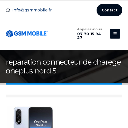
info@gsmmobile.fr
Contact
Appelez-nous
07 70 15 94
27
reparation connecteur de charege
oneplus nord 5