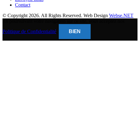
Contact
© Copyright 2026. All Rights Reserved. Web Design
Webse.NET
En poursuivant votre navigation sur ce site, vous acceptez nos
Politique de Confidentialité
.
BIEN
CLOSE
THIS
MODUL
BANQUE POPULAIRE
Titulaire du compte : (