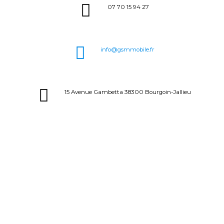
07 70 15 94 27
info@gsmmobile.fr
15 Avenue Gambetta 38300 Bourgoin-Jallieu