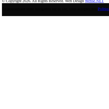
© Copyright 2026. All Rights Reserved. Web Design
Webse.NET
En poursuivant votre navigation sur ce site, vous acceptez nos
Politiq
BANQUE POPULAIRE