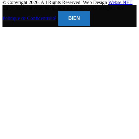
© Copyright 2026. All Rights Reserved. Web Design
Webse.NET
En poursuivant votre navigation sur ce site, vous acceptez nos
Politique de Confidentialité
.
BIEN
CLOSE
THIS
MODUL
BANQUE POPULAIRE
Titulaire du compte : (
Gsm Mobile )