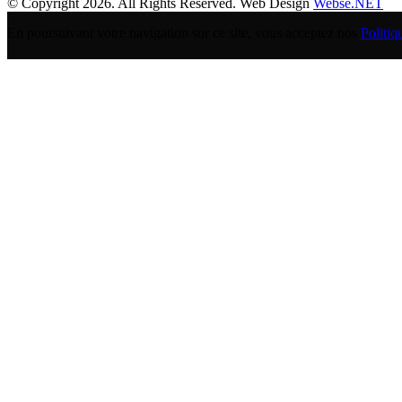
© Copyright 2026. All Rights Reserved. Web Design
Webse.NET
En poursuivant votre navigation sur ce site, vous acceptez nos
Politiq
BANQUE POPULAIRE