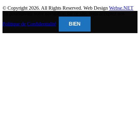
© Copyright 2026. All Rights Reserved. Web Design
Webse.NET
En poursuivant votre navigation sur ce site, vous acceptez nos
Politique de Confidentialité
.
BIEN
CLOSE
THIS
MODUL
BANQUE POPULAIRE
Titulaire du compte : (
Gsm Mobile )