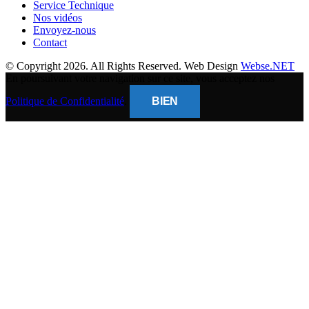
Service Technique
Nos vidéos
Envoyez-nous
Contact
© Copyright 2026. All Rights Reserved. Web Design
Webse.NET
En poursuivant votre navigation sur ce site, vous acceptez nos
Politique de Confidentialité
.
BIEN
CLOSE
THIS
MODUL
BANQUE POPULAIRE