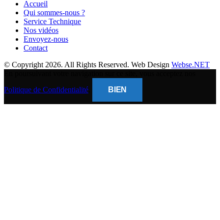
Accueil
Qui sommes-nous ?
Service Technique
Nos vidéos
Envoyez-nous
Contact
© Copyright 2026. All Rights Reserved. Web Design
Webse.NET
En poursuivant votre navigation sur ce site, vous acceptez nos
Politique de Confidentialité
.
BIEN
CLOSE
THIS
MODUL
BANQUE POPULAIRE