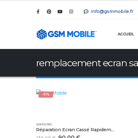
info@gsmmobile.fr
ACCUEIL
remplacement ecran s
-31%
SAMSUNG
Réparation Ecran Cassé Rapidement Samsung Galaxy A51
90.00
€
130.00
€