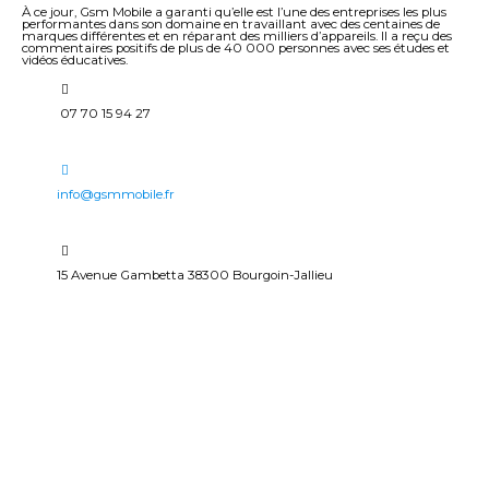
À ce jour, Gsm Mobile a garanti qu’elle est l’une des entreprises les plus
performantes dans son domaine en travaillant avec des centaines de
marques différentes et en réparant des milliers d’appareils. Il a reçu des
commentaires positifs de plus de 40 000 personnes avec ses études et
vidéos éducatives.
07 70 15 94 27
info@gsmmobile.fr
15 Avenue Gambetta 38300 Bourgoin-Jallieu