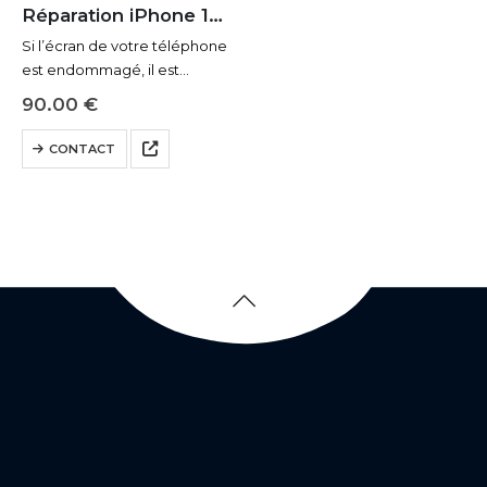
Réparation iPhone 15 Pro Max Ecran / Vitre Arrière
Si l’écran de votre téléphone
est endommagé, il est
important de déterminer si
90.00
€
un remplacement complet
de l’écran est nécessaire ou
CONTACT
simplement un changement
de la vitre avant. Voici les…