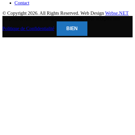
Contact
© Copyright 2026. All Rights Reserved. Web Design
Webse.NET
En poursuivant votre navigation sur ce site, vous acceptez nos
Politique de Confidentialité
.
BIEN
CLOSE
THIS
MODUL
BANQUE POPULAIRE
Titulaire du compte : (