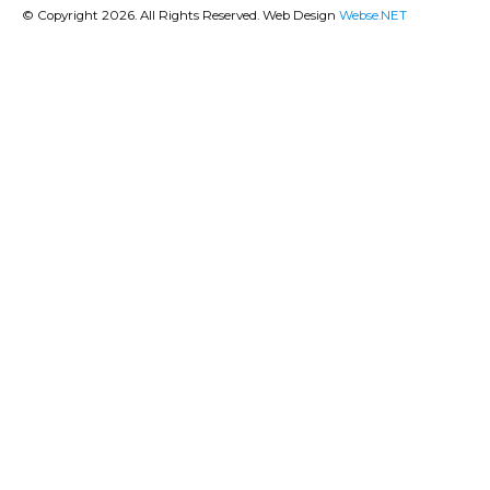
© Copyright 2026. All Rights Reserved. Web Design
Webse.NET
CLOSE
THIS
MODU
BANQUE POPULAIRE
Titulaire du compte : (
Gsm Mobile )
IBAN:
FR76 1680 7004 2636 4335 8121 996
RIB:
16807 00426 36433581219 96