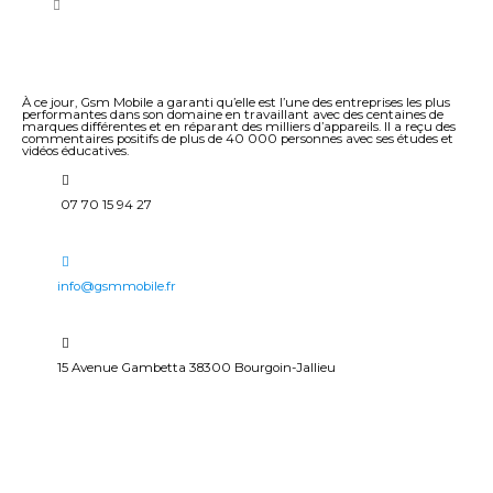
À ce jour, Gsm Mobile a garanti qu’elle est l’une des entreprises les plus
performantes dans son domaine en travaillant avec des centaines de
marques différentes et en réparant des milliers d’appareils. Il a reçu des
commentaires positifs de plus de 40 000 personnes avec ses études et
vidéos éducatives.
07 70 15 94 27
info@gsmmobile.fr
15 Avenue Gambetta 38300 Bourgoin-Jallieu