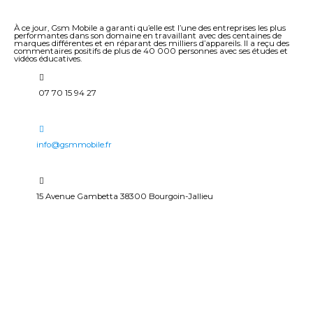
À ce jour, Gsm Mobile a garanti qu’elle est l’une des entreprises les plus
performantes dans son domaine en travaillant avec des centaines de
marques différentes et en réparant des milliers d’appareils. Il a reçu des
commentaires positifs de plus de 40 000 personnes avec ses études et
vidéos éducatives.
07 70 15 94 27
info@gsmmobile.fr
15 Avenue Gambetta 38300 Bourgoin-Jallieu