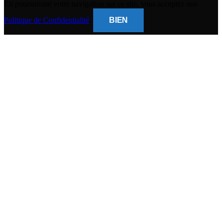
En poursuivant votre navigation sur ce site, vous acceptez nos
Politique de Confidentialité
.
BIEN
CLOSE
THIS
MODUL
BANQUE POPULAIRE
Titulaire du compte : (
Gsm Mobile )