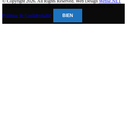
© Copyright 2026. All Rights Reserved. Web Design
Webse.NET
En poursuivant votre navigation sur ce site, vous acceptez nos
Politique de Confidentialité
.
BIEN
CLOSE
THIS
MODUL
BANQUE POPULAIRE
Titulaire du compte : (
Gsm Mobile )