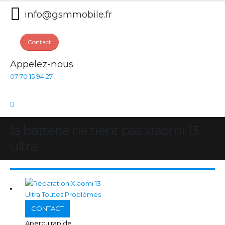
info@gsmmobile.fr
Contact
Appelez-nous
07 70 15 94 27
la batterie ne tient pas xiaomi 13
ultra
CONTACT
Aperçu rapide