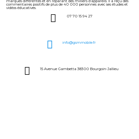
marques différentes et en réparant des milliers d’appareils. Il a reçu des
commentaires positifs de plus de 40 000 personnes avec ses études et
vidéos éducatives.
07 70 15 94 27
info@gsmmobile.fr
15 Avenue Gambetta 38300 Bourgoin-Jallieu