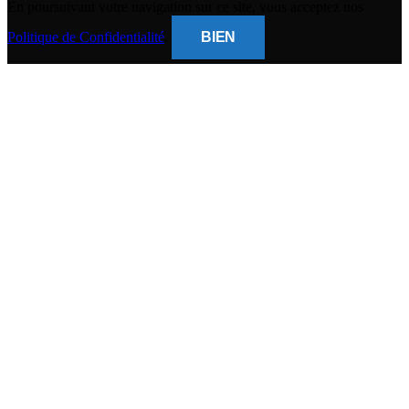
En poursuivant votre navigation sur ce site, vous acceptez nos
Politique de Confidentialité
.
BIEN
CLOSE
THIS
MODUL
BANQUE POPULAIRE
Titulaire du compte :
( Gsm Mobile )