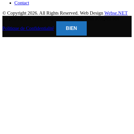
Contact
© Copyright 2026. All Rights Reserved. Web Design
Webse.NET
En poursuivant votre navigation sur ce site, vous acceptez nos
Politique de Confidentialité
.
BIEN
CLOSE
THIS
MODUL
BANQUE POPULAIRE
Titulaire du compte : (