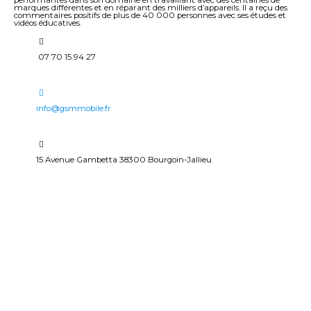
performantes dans son domaine en travaillant avec des centaines de
marques différentes et en réparant des milliers d’appareils. Il a reçu des
commentaires positifs de plus de 40 000 personnes avec ses études et
vidéos éducatives.
07 70 15 94 27
info@gsmmobile.fr
15 Avenue Gambetta 38300 Bourgoin-Jallieu