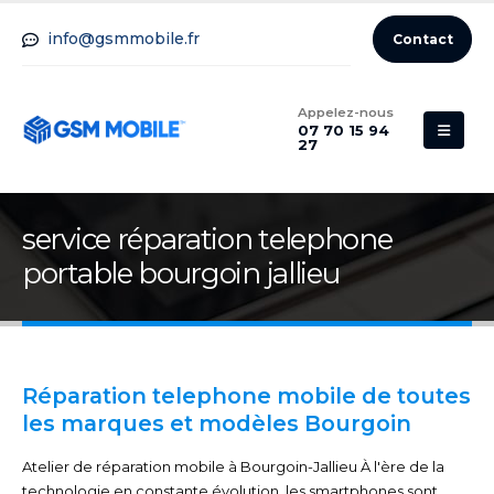
info@gsmmobile.fr
Contact
Appelez-nous
07 70 15 94
27
service réparation telephone
portable bourgoin jallieu
Réparation telephone mobile de toutes
les marques et modèles Bourgoin
Atelier de réparation mobile à Bourgoin-Jallieu À l'ère de la
technologie en constante évolution, les smartphones sont