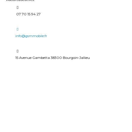
07 70 15 94 27
info@gsmmobile.fr
15 Avenue Gambetta 38300 Bourgoin-Jallieu