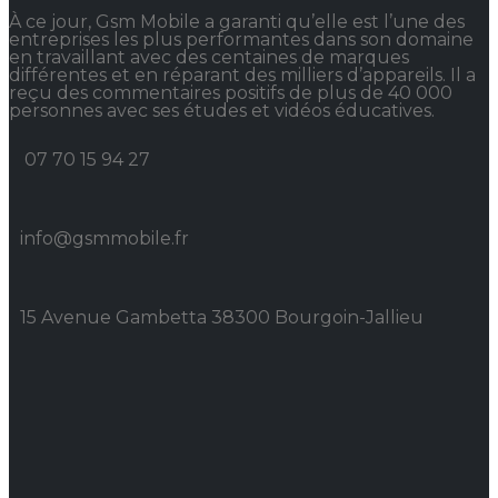
À ce jour, Gsm Mobile a garanti qu’elle est l’une des
entreprises les plus performantes dans son domaine
en travaillant avec des centaines de marques
différentes et en réparant des milliers d’appareils. Il a
reçu des commentaires positifs de plus de 40 000
personnes avec ses études et vidéos éducatives.
07 70 15 94 27
info@gsmmobile.fr
15 Avenue Gambetta 38300 Bourgoin-Jallieu