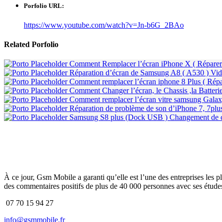
Porfolio URL:
https://www.youtube.com/watch?v=Jn-b6G_2BAo
Related
Porfolio
Comment Remplacer l’écran iPhone X ( Réparer
Réparation d’écran de Samsung A8 ( A530 )
Vid
Comment remplacer l’écran iphone 8 Plus ( Répa
Comment Changer l’écran, le Chassis ,la Batter
Comment remplacer l’écran vitre samsung Gala
Réparation de problème de son d’iPhone 7, 7plus
Samsung S8 plus (Dock USB ) Changement de c
À ce jour, Gsm Mobile a garanti qu’elle est l’une des entreprises les p
des commentaires positifs de plus de 40 000 personnes avec ses études
07 70 15 94 27
info@gsmmobile.fr