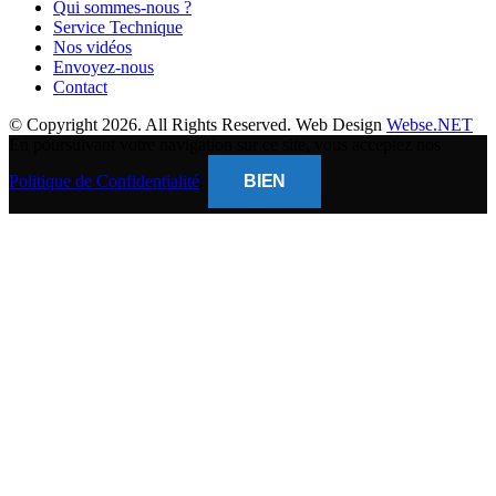
Qui sommes-nous ?
Service Technique
Nos vidéos
Envoyez-nous
Contact
© Copyright 2026. All Rights Reserved. Web Design
Webse.NET
En poursuivant votre navigation sur ce site, vous acceptez nos
Politique de Confidentialité
.
BIEN
CLOSE
THIS
MODUL
BANQUE POPULAIRE