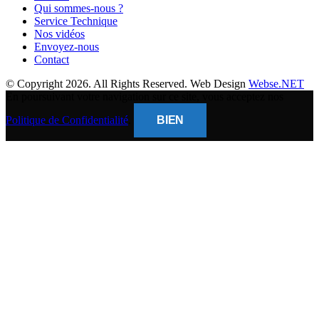
Qui sommes-nous ?
Service Technique
Nos vidéos
Envoyez-nous
Contact
© Copyright 2026. All Rights Reserved. Web Design
Webse.NET
En poursuivant votre navigation sur ce site, vous acceptez nos
Politique de Confidentialité
.
BIEN
CLOSE
THIS
MODUL
BANQUE POPULAIRE