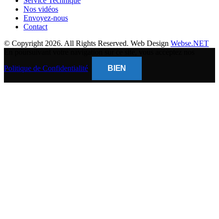
Service Technique
Nos vidéos
Envoyez-nous
Contact
© Copyright 2026. All Rights Reserved. Web Design
Webse.NET
En poursuivant votre navigation sur ce site, vous acceptez nos
Politique de Confidentialité
.
BIEN
CLOSE
THIS
MODUL
BANQUE POPULAIRE