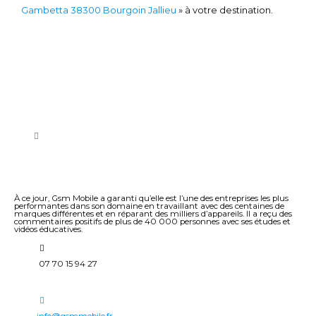
Gambetta 38300 Bourgoin Jallieu
» à votre destination.
À ce jour, Gsm Mobile a garanti qu’elle est l’une des entreprises les plus
performantes dans son domaine en travaillant avec des centaines de
marques différentes et en réparant des milliers d’appareils. Il a reçu des
commentaires positifs de plus de 40 000 personnes avec ses études et
vidéos éducatives.
07 70 15 94 27
info@gsmmobile.fr