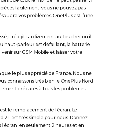
ques que tout le monde ne peut pas servir.
 pièces facilement, vous ne pouvez pas
résoudre vos problèmes. OnePlus est l’une
assé, il réagit tardivement au toucher ou il
 du haut-parleur est défaillant, la batterie
venir sur GSM Mobile et laisser votre
hnique le plus apprécié de France. Nous ne
us connaissons très bien le OnePlus Nord
itement préparés à tous les problèmes
 est le remplacement de l’écran. Le
 2T est très simple pour nous. Donnez-
 l’écran en seulement 2 heures et en