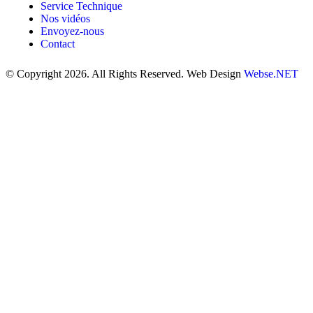
Service Technique
Nos vidéos
Envoyez-nous
Contact
© Copyright 2026. All Rights Reserved. Web Design
Webse.NET
CLOSE
THIS
MODUL
BANQUE POPULAIRE
Titulaire du compte : (
Gsm Mobile )