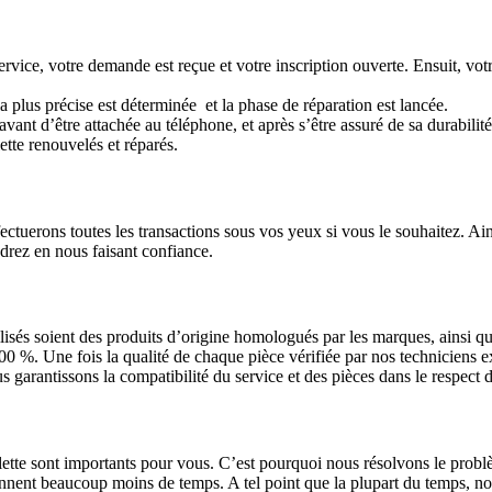
rvice, votre demande est reçue et votre inscription ouverte. Ensuit, votre
la plus précise est déterminée et la phase de réparation est lancée.
avant d’être attachée au téléphone, et après s’être assuré de sa durabil
ette renouvelés et réparés.
erons toutes les transactions sous vos yeux si vous le souhaitez. Ainsi,
ndrez en nous faisant confiance.
ilisés soient des produits d’origine homologués par les marques, ainsi q
00 %. Une fois la qualité de chaque pièce vérifiée par nos techniciens ex
 garantissons la compatibilité du service et des pièces dans le respect d
blette sont importants pour vous. C’est pourquoi nous résolvons le pro
nent beaucoup moins de temps. A tel point que la plupart du temps, nous