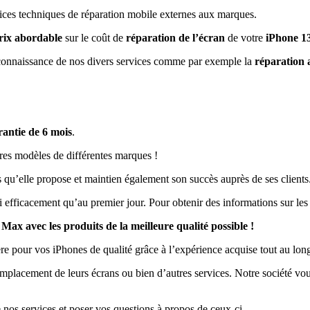
rvices techniques de réparation mobile externes aux marques.
rix abordable
sur le coût de
réparation de l’écran
de votre
iPhone 1
onnaissance de nos divers services comme par exemple la
réparation
rantie de 6 mois
.
res modèles de différentes marques !
es qu’elle propose et maintien également son succès auprès de ses clients
i efficacement qu’au premier jour. Pour obtenir des informations sur les
x avec les produits de la meilleure qualité possible !
ère pour vos iPhones de qualité grâce à l’expérience acquise tout au lon
mplacement de leurs écrans ou bien d’autres services. Notre société vous
e nos services et poser vos questions à propos de ceux-ci.