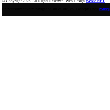
© Copyright 2026. All Rights Reserved. Web Design
Webse.NET
En poursuivant votre navigation sur ce site, vous acceptez nos
Politiq
BANQUE POPULAIRE