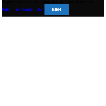
En poursuivant votre navigation sur ce site, vous acceptez nos
Politique de Confidentialité
.
BIEN
CLOSE
THIS
MODUL
BANQUE POPULAIRE
Titulaire du compte : (
Gsm Mobile )